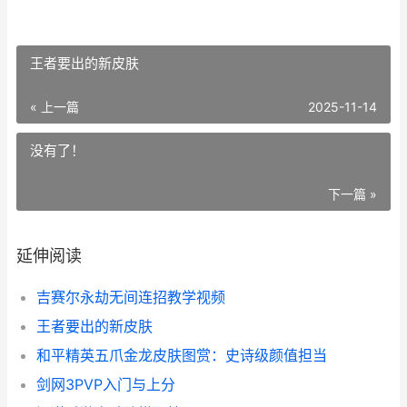
王者要出的新皮肤
« 上一篇
2025-11-14
没有了！
下一篇 »
延伸阅读
吉赛尔永劫无间连招教学视频
王者要出的新皮肤
和平精英五爪金龙皮肤图赏：史诗级颜值担当
剑网3PVP入门与上分