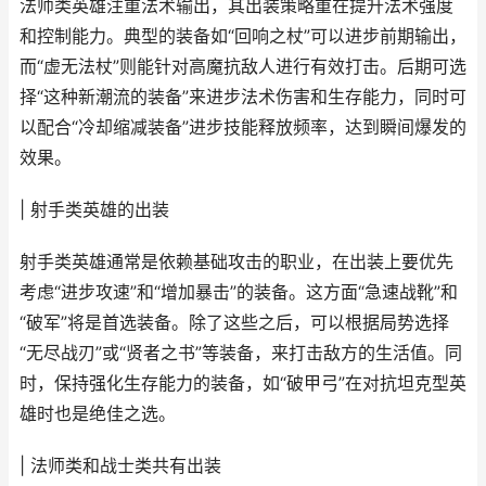
法师类英雄注重法术输出，其出装策略重在提升法术强度
和控制能力。典型的装备如“回响之杖”可以进步前期输出，
而“虚无法杖”则能针对高魔抗敌人进行有效打击。后期可选
择“这种新潮流的装备”来进步法术伤害和生存能力，同时可
以配合“冷却缩减装备”进步技能释放频率，达到瞬间爆发的
效果。
| 射手类英雄的出装
射手类英雄通常是依赖基础攻击的职业，在出装上要优先
考虑“进步攻速”和“增加暴击”的装备。这方面“急速战靴”和
“破军”将是首选装备。除了这些之后，可以根据局势选择
“无尽战刃”或“贤者之书”等装备，来打击敌方的生活值。同
时，保持强化生存能力的装备，如“破甲弓”在对抗坦克型英
雄时也是绝佳之选。
| 法师类和战士类共有出装