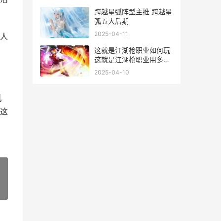
跨越星弧阵型主推 跨越星
弧五大后期
2025-04-11
人
这就是江湖枪职业如何玩
这就是江湖枪职业用多宝
灵象还是王室
2025-04-10
机
这
»