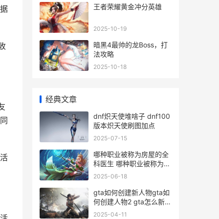
王者荣耀黄金冲分英雄
据
2025-10-19
暗黑4最帅的龙Boss，打
收
法攻略
2025-10-18
经典文章
友
dnf炽天使堆啥子 dnf100
同
版本炽天使刷图加点
2025-07-15
哪种职业被称为房屋的全
活
科医生 哪种职业被称为数
学宇宙的筑梦者
2025-06-18
gta如何创建新人物gta如
何创建人物2 gta怎么新创
角色
2025-04-11
活