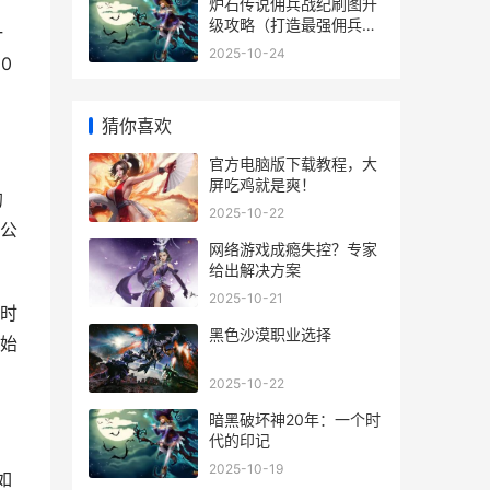
炉石传说佣兵战纪刷图升
级攻略（打造最强佣兵阵
一
容，刷图升级LevUP！）
2025-10-24
0
猜你喜欢
官方电脑版下载教程，大
屏吃鸡就是爽！
的
2025-10-22
公
网络游戏成瘾失控？专家
给出解决方案
2025-10-21
时
黑色沙漠职业选择
始
2025-10-22
暗黑破坏神20年：一个时
代的印记
2025-10-19
如