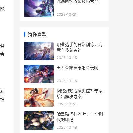
光遇回忆收集技巧大全
能
2025-10-21
猜你喜欢
职业选手的日常训练，究
，务
竟有多刻苦？
会
2025-10-15
王者荣耀黄忠怎么玩啊
2025-10-15
保
网络游戏成瘾失控？专家
给出解决方案
性
2025-10-21
暗黑破坏神20年：一个时
代的印记
2025-10-19