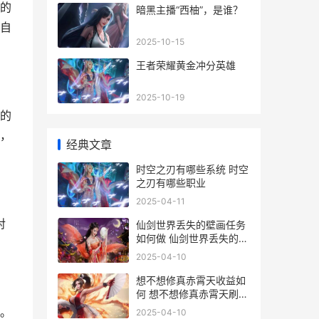
的
暗黑主播“西柚”，是谁？
自
2025-10-15
王者荣耀黄金冲分英雄
2025-10-19
的
，
经典文章
时空之刃有哪些系统 时空
之刃有哪些职业
2025-04-11
对
仙剑世界丢失的壁画任务
如何做 仙剑世界丢失的壁
画在哪
2025-04-10
想不想修真赤霄天收益如
何 想不想修真赤霄天刷哪
个图
。
2025-04-10