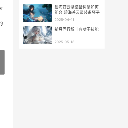
碧海苍云录装备词条如何
与
组合 碧海苍云录装备胚子
2025-04-11
的
新月同行叙非有啥子技能
2025-05-18
»