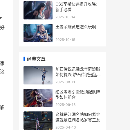
CS2军衔快速提升攻略：
新手必看
2025-10-14
了
王者荣耀黄忠怎么玩啊
好
2025-10-15
经典文章
家
炉石传说迅猛龙年奇迹贼
这
如何复兴 炉石传说迅猛龙
出动
2025-08-11
绝区零潘引壶绝顶配队阵
型如何组合
2025-09-13
影
这就是江湖名帖如何氪金
这就是江湖名帖岁寒三友
2025-04-10