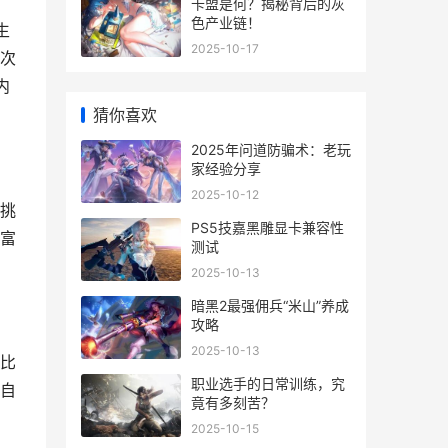
卡盟是何？揭秘背后的灰
色产业链！
生
2025-10-17
次
内
猜你喜欢
2025年问道防骗术：老玩
家经验分享
2025-10-12
的挑
PS5技嘉黑雕显卡兼容性
富
测试
2025-10-13
暗黑2最强佣兵“米山”养成
攻略
2025-10-13
比
职业选手的日常训练，究
自
竟有多刻苦？
2025-10-15