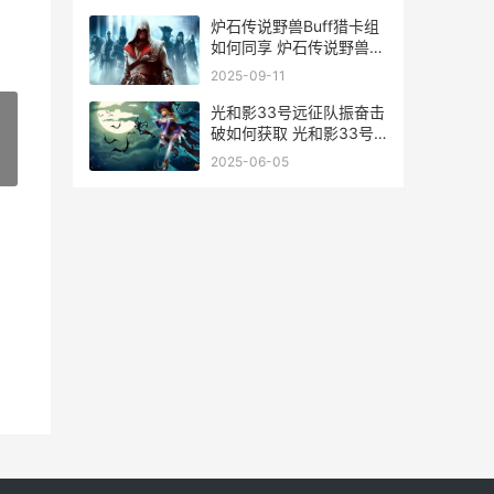
炉石传说野兽Buff猎卡组
如何同享 炉石传说野兽流
阵容
2025-09-11
光和影33号远征队振奋击
破如何获取 光和影33号
远征队剧透
2025-06-05
»