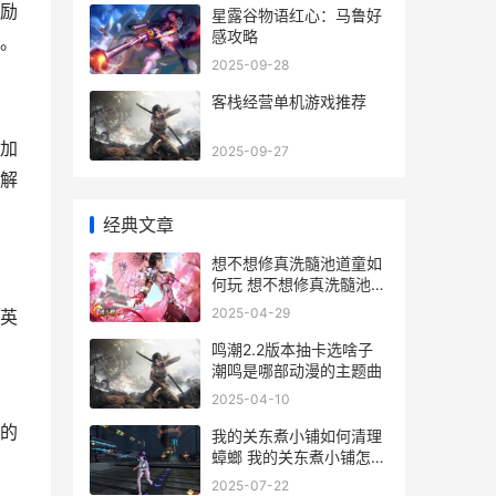
励
星露谷物语红心：马鲁好
感攻略
。
2025-09-28
客栈经营单机游戏推荐
加
2025-09-27
解
经典文章
想不想修真洗髓池道童如
何玩 想不想修真洗髓池升
级
2025-04-29
英
鸣潮2.2版本抽卡选啥子
潮鸣是哪部动漫的主题曲
2025-04-10
的
我的关东煮小铺如何清理
蟑螂 我的关东煮小铺怎么
打扫卫生
2025-07-22