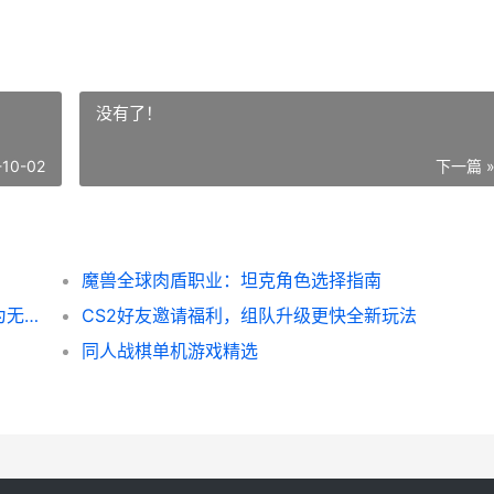
没有了！
-10-02
下一篇 
魔兽全球肉盾职业：坦克角色选择指南
爱琳出装攻略（解析爱琳装备搭配，让你成为无敌法师）
CS2好友邀请福利，组队升级更快全新玩法
同人战棋单机游戏精选