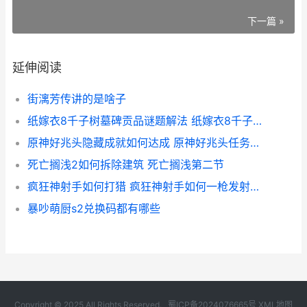
下一篇 »
延伸阅读
街漓芳传讲的是啥子
纸嫁衣8千子树墓碑贡品谜题解法 纸嫁衣8千子树通关攻略第五章
原神好兆头隐藏成就如何达成 原神好兆头任务攻略
死亡搁浅2如何拆除建筑 死亡搁浅第二节
疯狂神射手如何打猎 疯狂神射手如何一枪发射两发子弹
暴吵萌厨s2兑换码都有哪些
Copyright © 2025 All Rights Reserved.
蜀ICP备2024076665号
XML地图