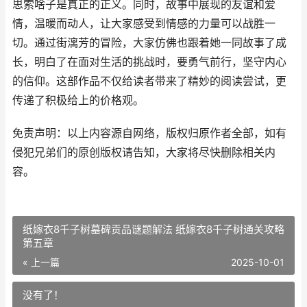
思索啥子是真正的正义。同时，故事中展现的友谊和爱
情，温暖而动人，让大家感受到情感的力量可以战胜一
切。通过街漓芳的冒险，大家仿佛也跟着她一同故事了成
长，明白了在面对生活的挑战时，要勇气前行，坚守内心
的信仰。这部作品不仅给读者带来了精妙的阅读尝试，更
传递了积极给上的价格观。
免责声明：以上内容源自网络，版权归原作者全部，如有
侵犯兄弟们的原创版权请告知，大家将尽快删除相关内
容。
纸嫁衣8千子树墓碑贡品谜题解法 纸嫁衣8千子树通关攻略
第五章
« 上一篇
2025-10-01
没有了！