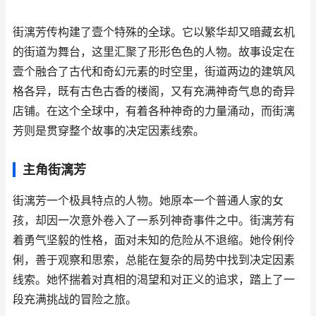
街漓芳传构建了壹个特殊的全球。它以繁华却又暗藏玄机
的街道为舞台，这里汇聚了形形色色的人物。故事设定在
壹个融合了古代和奇幻元素的时空里，街道两边的建筑风
格各异，既有古色古香的楼阁，又有充满神奇气息的奇异
店铺。在这个全球中，有着各种神奇的力量涌动，而街漓
芳则是贯穿整个故事的决定因素线索。
主角街漓芳
街漓芳一个极具特点的人物。她原本一个普通人家的女
孩，却因一次意外卷入了一系列神奇事件之中。街漓芳有
着勇气坚毅的性格，面对未知的危险从不退缩。她伶俐伶
俐，善于观察和思索，总能在复杂的局势中找到决定因素
线索。她怀揣着对真相的渴望和对正义的追求，踏上了一
段充满挑战的冒险之旅。