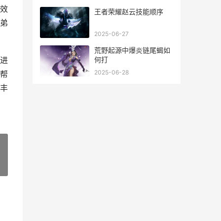
效
王者荣耀赵云技能顺序
弟
2025-06-27
荒野起源中爆炎链尾蝎如
何打
进
2025-06-28
帮
丰
»