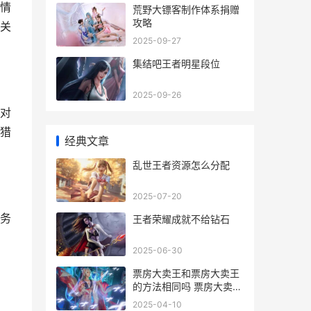
情
荒野大镖客制作体系捐赠
攻略
关
2025-09-27
集结吧王者明星段位
2025-09-26
对
猎
经典文章
乱世王者资源怎么分配
2025-07-20
务
王者荣耀成就不给钻石
2025-06-30
票房大卖王和票房大卖王
的方法相同吗 票房大卖王
票房标准
2025-04-10