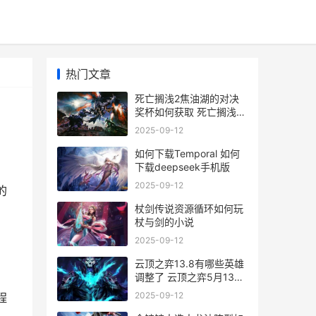
热门文章
死亡搁浅2焦油湖的对决
奖杯如何获取 死亡搁浅2
焦油湖之主能抓吗
2025-09-12
如何下载Temporal 如何
下载deepseek手机版
2025-09-12
的
杖剑传说资源循环如何玩
杖与剑的小说
2025-09-12
云顶之弈13.8有哪些英雄
调整了 云顶之弈5月13日
更新
2025-09-12
程