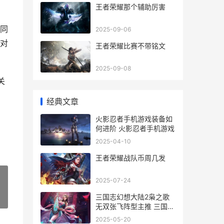
王者荣耀那个辅助厉害
同
2025-09-06
对
王者荣耀比赛不带铭文
2025-09-08
关
经典文章
火影忍者手机游戏装备如
何进阶 火影忍者手机游戏
2025-04-10
王者荣耀战队币周几发
2025-07-24
三国志幻想大陆2枭之歌
»
无双张飞阵型主推 三国志
幻想大陆0.1折
2025-05-20