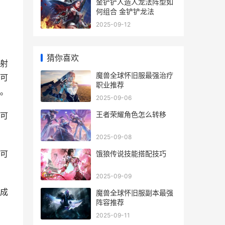
金铲铲人造人龙法阵型如
何组合 金铲铲龙法
2025-09-12
猜你喜欢
射
魔兽全球怀旧服最强治疗
可
职业推荐
。
2025-09-06
王者荣耀角色怎么转移
可
2025-09-08
可
饿狼传说技能搭配技巧
2025-09-09
成
魔兽全球怀旧服副本最强
阵容推荐
2025-09-11