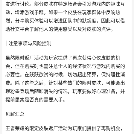
友进行讨论。部分皮肤在特定场合会引发游戏内的趣味互
动，增添游戏乐趣。如果一个皮肤在玩家群体中反响热
烈，分享购买体验可以增进团队中的默契度，因此可以借
助社交平台了解他人的使用感受以及对皮肤的点评。
| 注意事项与风险控制
虽然限时返厂活动为玩家提供了再次获得心仪皮肤的机
会，但在购买时也需注意个人的经济状况与游戏内购买的
必要性。在跃跃欲试的时候，切勿超出预算，保持理性消
费。除了这些之后，针对某些热门的限时皮肤，可能会出
现粉墨登场后随即消失的情况，玩家要做好心理准备，并
提前思索是否真的需要入手。
见解汇总
王者荣耀的限定皮肤返厂活动为玩家们提供了再购机会，