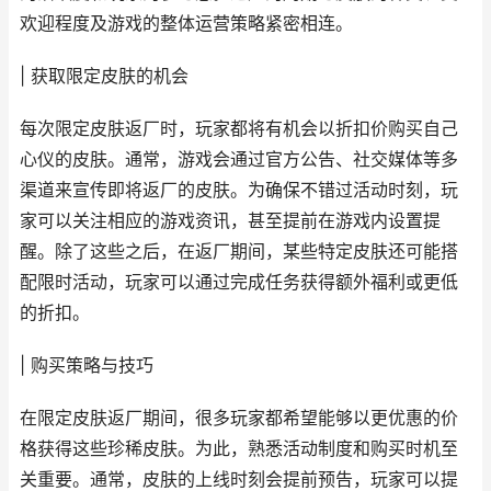
欢迎程度及游戏的整体运营策略紧密相连。
| 获取限定皮肤的机会
每次限定皮肤返厂时，玩家都将有机会以折扣价购买自己
心仪的皮肤。通常，游戏会通过官方公告、社交媒体等多
渠道来宣传即将返厂的皮肤。为确保不错过活动时刻，玩
家可以关注相应的游戏资讯，甚至提前在游戏内设置提
醒。除了这些之后，在返厂期间，某些特定皮肤还可能搭
配限时活动，玩家可以通过完成任务获得额外福利或更低
的折扣。
| 购买策略与技巧
在限定皮肤返厂期间，很多玩家都希望能够以更优惠的价
格获得这些珍稀皮肤。为此，熟悉活动制度和购买时机至
关重要。通常，皮肤的上线时刻会提前预告，玩家可以提