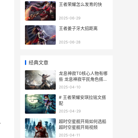
王者荣耀怎么发育的快
2025-06-29
王者姜子牙大招距离
2025-06-28
经典文章
龙息神寂T0核心人物有哪
些 龙息神寂平民角色搭配
大全
2025-04-10
# 王者荣耀安琪拉铭文搭
配
2025-04-29
超时空星舰开局如何选船
斗
超时空星舰开局视频
2025-04-11