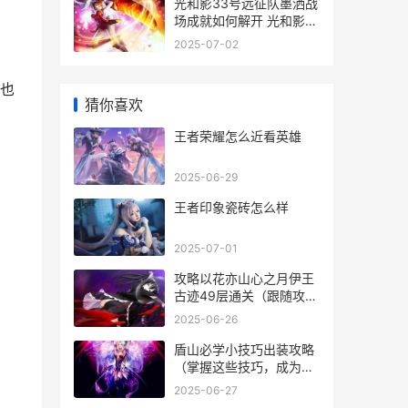
光和影33号远征队墨洒战
场成就如何解开 光和影
33号远征队攻略
2025-07-02
也
猜你喜欢
王者荣耀怎么近看英雄
2025-06-29
王者印象瓷砖怎么样
2025-07-01
攻略以花亦山心之月伊王
古迹49层通关（跟随攻略
轻松通关，从此成为游戏
2025-06-26
高手！）
盾山必学小技巧出装攻略
（掌握这些技巧，成为无
敌的盾山！）
2025-06-27