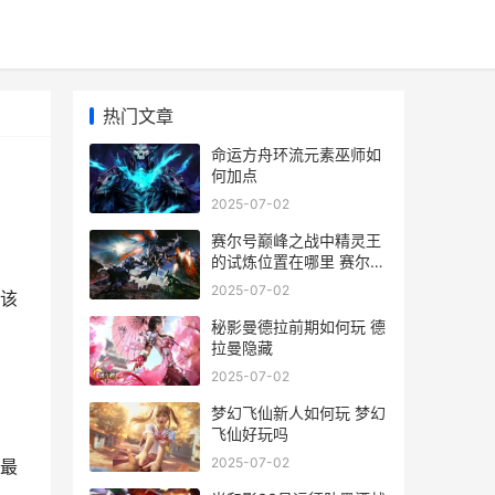
热门文章
命运方舟环流元素巫师如
何加点
2025-07-02
赛尔号巅峰之战中精灵王
的试炼位置在哪里 赛尔号
巅峰之战雷伊怎么获得
2025-07-02
该
秘影曼德拉前期如何玩 德
拉曼隐藏
2025-07-02
梦幻飞仙新人如何玩 梦幻
飞仙好玩吗
2025-07-02
最