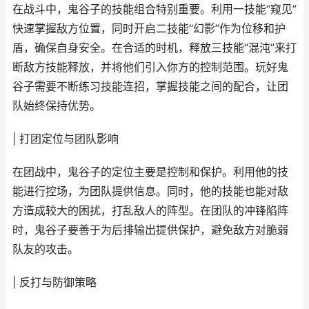
在战斗中，鬼谷子的技能组合特别重要。利用一技能“窥见”
快速掌握敌方位置，同时开启二技能“幻影”作为位移和护
盾，确保自身安全。在合适的时机，释放三技能“混沌”来打
断敌方技能释放，并将他们引入你方的控制范围。玩好鬼
谷子需要不断练习技能连招，掌握技能之间的配合，让团
队始终保持优势。
| 打团定位与团队影响
在团战中，鬼谷子的定位主要是控制和保护。利用他的技
能进行控场，为团队提供信息。同时，他的技能也能对敌
方造成较大的困扰，打乱敌人的阵型。在团队的冲锋陷阵
时，鬼谷子要善于为后排输出提供保护，避免敌方对脆弱
队友的攻击。
| 反打与防御策略