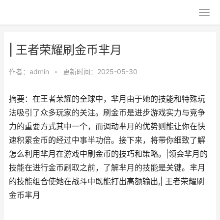
| 王者荣耀刷金币芈月
作者：
admin
•
更新时间：2025-05-30
摘要：在王者荣耀的全球中，芈月由于她的技能和特殊玩
法吸引了众多玩家的关注。刷金币是进步游戏实力与竞争
力的重要方式其中一个，而调动芈月的优势则能让你在快
速积累金币的经过中事半功倍。接下来，将带你细致了解
怎么利用芈月在游戏中刷金币的技巧和策略。|领会芈月的
技能在进行金币刷取之前，了解芈月的技能是关键。芈月
的技能组合使她在战斗中既能打出高额输出,| 王者荣耀刷
金币芈月