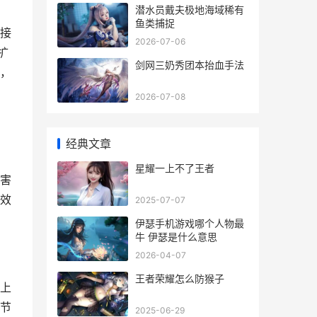
潜水员戴夫极地海域稀有
鱼类捕捉
接
2026-07-06
扩
剑网三奶秀团本抬血手法
，
2026-07-08
经典文章
星耀一上不了王者
害
效
2025-07-07
伊瑟手机游戏哪个人物最
牛 伊瑟是什么意思
2026-04-07
王者荣耀怎么防猴子
上
节
2025-06-29