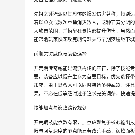
先祖之锤流派以其恐怖的爆发伤害著称，特别适
着以单次或数次重锤消灭敌人，这种节奏分明的
大攻击范围，并搭配狂暴情形提升伤害，虽然面
能帮助玩家快速攻克剧情难关与早期梦魇地下城
前期关键威能与装备选择
开荒期传奇威能是流派构建的基石，除了技能专属
要，装备应以提升生存为首要目标，优先选择带
加成，由于野蛮人可以同时装备多种武器，注意
果，不必在低等级时过于追求完美词条，快速提
技能加点与巅峰路径规划
开荒期技能点数有限，加点应聚焦于核心输出技
限与回复速度的节点能显著改善手感，巅峰面板