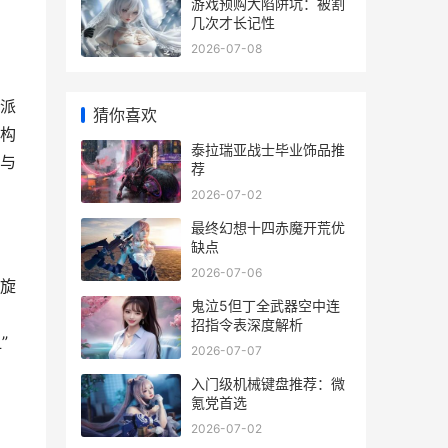
游戏预购大陷阱坑：被割
几次才长记性
2026-07-08
派
猜你喜欢
构
泰拉瑞亚战士毕业饰品推
与
荐
2026-07-02
最终幻想十四赤魔开荒优
缺点
2026-07-06
旋
鬼泣5但丁全武器空中连
招指令表深度解析
”
2026-07-07
入门级机械键盘推荐：微
氪党首选
2026-07-02