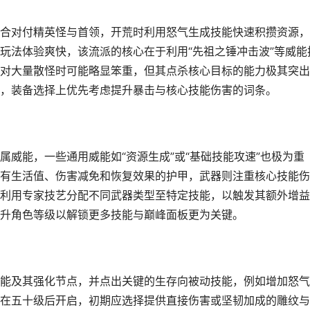
合对付精英怪与首领，开荒时利用怒气生成技能快速积攒资源，
玩法体验爽快，该流派的核心在于利用“先祖之锤冲击波”等威能
对大量散怪时可能略显笨重，但其点杀核心目标的能力极其突出
，装备选择上优先考虑提升暴击与核心技能伤害的词条。
威能，一些通用威能如“资源生成”或“基础技能攻速”也极为重
有生活值、伤害减免和恢复效果的护甲，武器则注重核心技能伤
利用专家技艺分配不同武器类型至特定技能，以触发其额外增益
升角色等级以解锁更多技能与巅峰面板更为关键。
能及其强化节点，并点出关键的生存向被动技能，例如增加怒气
在五十级后开启，初期应选择提供直接伤害或坚韧加成的雕纹与