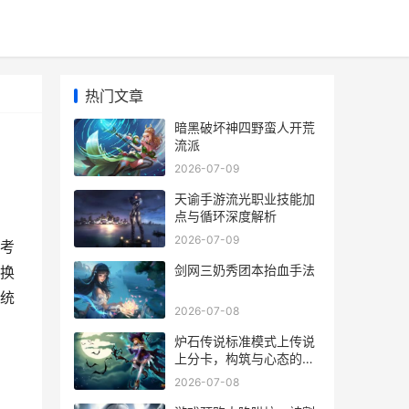
热门文章
暗黑破坏神四野蛮人开荒
流派
2026-07-09
天谕手游流光职业技能加
点与循环深度解析
2026-07-09
考
剑网三奶秀团本抬血手法
换
统
2026-07-08
炉石传说标准模式上传说
上分卡，构筑与心态的终
极试炼
2026-07-08