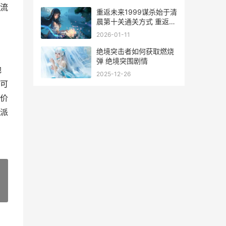
流
重返未来1999谋杀始于清
晨第十关通关方式 重返未
来1999官网
2026-01-11
绝境突击者如何获取燃烧
弹 绝境突围剧情
地
2025-12-26
可
价
派
»