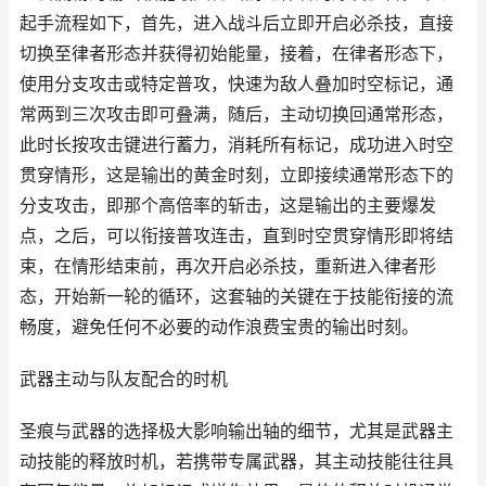
起手流程如下，首先，进入战斗后立即开启必杀技，直接
切换至律者形态并获得初始能量，接着，在律者形态下，
使用分支攻击或特定普攻，快速为敌人叠加时空标记，通
常两到三次攻击即可叠满，随后，主动切换回通常形态，
此时长按攻击键进行蓄力，消耗所有标记，成功进入时空
贯穿情形，这是输出的黄金时刻，立即接续通常形态下的
分支攻击，即那个高倍率的斩击，这是输出的主要爆发
点，之后，可以衔接普攻连击，直到时空贯穿情形即将结
束，在情形结束前，再次开启必杀技，重新进入律者形
态，开始新一轮的循环，这套轴的关键在于技能衔接的流
畅度，避免任何不必要的动作浪费宝贵的输出时刻。
武器主动与队友配合的时机
圣痕与武器的选择极大影响输出轴的细节，尤其是武器主
动技能的释放时机，若携带专属武器，其主动技能往往具