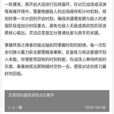
一轮爆发，再开启大招进行后续循环，在记忆战场或深渊
等高难环境中，需要根据敌人的出场顺序和计时机制，规
划好第一次大招的开启时刻，确保关键爆发期与敌人的虚
弱阶段或加分时段重合，避免在敌人无敌或高抗性阶段浪
费核心输出，灵活应变是区分普通玩家与高手的关键。
掌握终焉之律者的输出轴如同掌握时刻的韵律，每一次形
态切换与蓄力斩击都需精准果断，反复练习将这套循环刻
入本能，你便能驾驭她的时刻权能，在战场上奏响终结的
乐章，看着她挥出那跨越时空的一击，便是对这份练习最
好的回报。
无畏契约捷风进攻点位教学
« 上一篇
2026-06-28