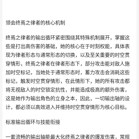
领会终焉之律者的核心机制
终焉之律者的输出循环紧密围绕其特殊机制展开，掌握这
些是打出高伤害的基础，她的核心在于时刻权能，具体表
现为律者形态与通常形态的切换，以及至关重要的时空贯
穿情形，终焉之律者在律者形态下，部分攻击能对敌人施
加时空标记，当她处于通常形态时，蓄力攻击会消耗这些
标记，触发时空贯穿情形，在此情形下，她的所有攻击都
将无视敌人的时空锁定抗性，并能造成极高的额外伤害，
这是她作为输出角色的立身之本，因此，一切输出轴的设
计，都必须以高效进入并维持时空贯穿情形为核心目标。
标准输出循环与技能衔接
一套流畅的输出轴能最大化终焉之律者的爆发伤害，常规