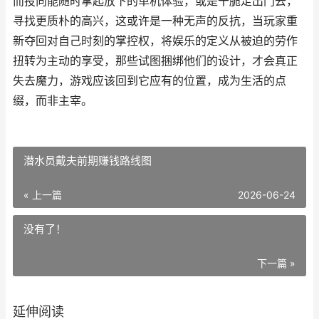
而投向能随时拿起放下的单机体验，或是干脆走出门去，
寻找更质朴的高兴，这或许是一种无声的反抗，当玩家重
新夺回对自己时刻的掌控权，将娱乐的定义从被迫的劳作
扭转为主动的享受，那些试图捆绑他们的设计，才会真正
失去魔力，游戏应该回到它应有的位置，成为生活的点
缀，而非主宰。
潜水员戴夫前期赚钱路线图
« 上一篇
2026-06-24
没有了！
下一篇 »
延伸阅读