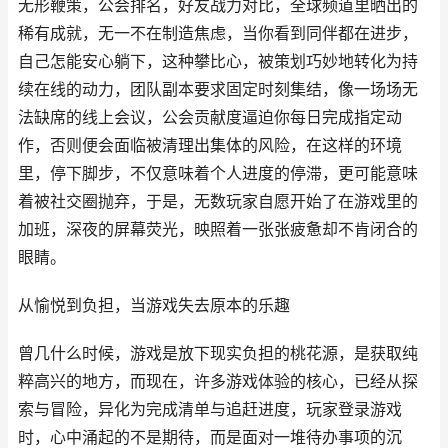
无形鞭策，公会排名，好友战力对比，全球频道里晒出的
稀有成就，无一不在制造焦虑，当你看到同伴都在进步，
自己怎能安心躺下，这种攀比心，被策划巧妙地转化为持
续在线的动力，团队副本要求固定时刻集结，像一场场无
法缺席的线上会议，公会贡献度逼迫你每日完成指定动
作，否则便会面临被清理出集体的风险，在这样的环境
里，停下脚步，不仅意味着个人进度的停滞，更可能意味
着被社交圈抛弃，于是，无数玩家自愿开始了在游戏里的
加班，深夜的屏幕荧光，映照着一张张疲惫却不肯闭合的
眼睛。
从愉悦到负担，当游戏失去原本的乐趣
曾几什么时候，游戏是放下现实负担的桃花源，是获取纯
粹高兴的地方，而现在，许多游戏体验的核心，已经从探
索与冒险，异化为完成清单与追赶进度，玩家登录游戏
时，心中涌起的不是期待，而是面对一堆待办事项的沉