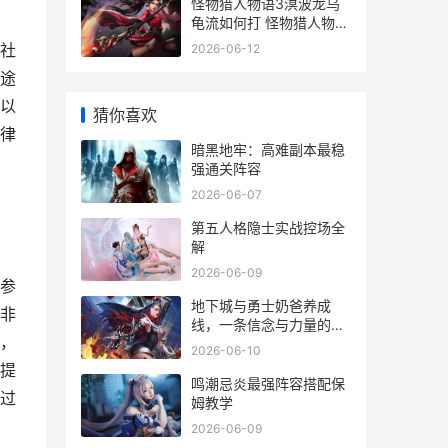
怪物猎人物语3溟波龙乌
龟流如何打 怪物猎人物语
3攻略
社
2026-06-12
途
以
猜你喜欢
律
暗黑地牢：高难副本最稳
强通关阵容
2026-06-07
第五人格隐士实战控场全
解
2026-06-09
参
地下城与勇士奶爸养成
非
线，一条信念与力量的传
，
承之路
2026-06-10
提
鸣潮忌炎最强阵容搭配保
过
姆教学
2026-06-09