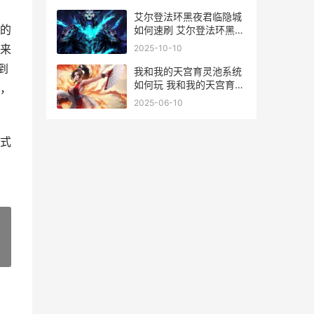
艾尔登法环黑夜君临隐城
的
如何速刷 艾尔登法环黑夜
彗星
来
2025-10-10
到
我和我的天宫育灵池系统
如何玩 我和我的天宫育灵
，
池怎么觉醒什么血脉
2025-06-10
式
»