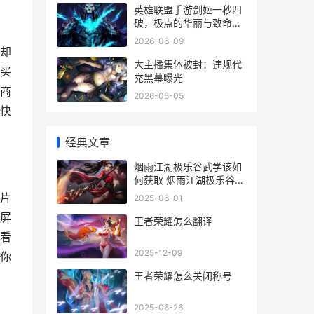
英雄联盟手游剑姬一秒四
破，极点的华丽与致命的
艺术
2026-06-09
却
大主播集体被封：违规代
买
充黑幕曝光
商
2026-06-05
快
经典文章
烟雨江湖极乐谷武学该如
何获取 烟雨江湖极乐谷
wiki
片
2025-06-01
屏
王者荣耀怎么翻译
看
2025-12-09
你
王者荣耀怎么关闭称号
2025-06-26