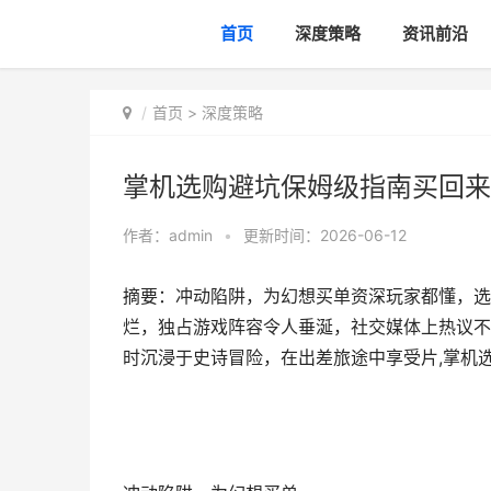
首页
深度策略
资讯前沿
首页
>
深度策略
掌机选购避坑保姆级指南买回来
作者：
admin
•
更新时间：2026-06-12
摘要：冲动陷阱，为幻想买单资深玩家都懂，选
烂，独占游戏阵容令人垂涎，社交媒体上热议不
时沉浸于史诗冒险，在出差旅途中享受片,掌机