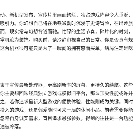
动。新机型发布，宣传片里画面绚烂，独占游戏阵容令人垂涎，
吸引力。你幻想自己将在地铁通勤时沉浸于史诗冒险，在出差旅
而，现实常与幻想背道而驰。忙碌的生活节奏，碎片化的时刻，
掌机沦为装饰。购买前，请冷静审视自己的日常。你是否真有规
这台机器很可能只是为了一瞬间的拥有感而买单，结局注定是吃
衷于宣传最新处理器，更高刷新率的屏幕，更持久的续航。这些
你主要想回味经典独立游戏或模拟旧平台，那么顶尖性能或许并
之，若你追求最新大型游戏的便携体验，性能则成为关键。同时
投入的游戏，还是偏爱随时可来一局的休闲小品。前者需要你能
忽略自身诚实需求，盲目追求最强参数，得到的往往是一台功能
速被冷落。