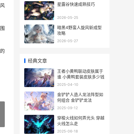
星露谷快速成熟技巧
风
2026-05-25
暗黑4野蛮人旋风斩成型
围
攻略
2026-05-27
的
经典文章
王者小黄鸭联动皮肤属于
谁 小黄鸭套装皮肤多少钱
2025-04-10
金铲铲人造人龙法阵型如
何组合 金铲铲龙法
2025-09-12
穿梭火线如何弄光头 穿越
»
火线怎么走
2025-06-18