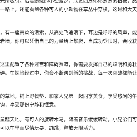
光所吸引。沿着蜿蜒的小径漫步，欣赏四周郁郁葱葱的植被，感
一路上，还能看到各种可人的小动物在草丛中穿梭，这是和大天
，有一座高耸的滑索，从高处飞速滑下，耳边是呼呼的风声，能
岩墙，你可以凭借自己的力量给上攀爬，当成功登顶时，会收获
这里配置了各种迷宫和障碍赛道，你需要发挥自己的聪明和勇壮
碍。在探险经过中，你会不断遇到新的挑战，每一次突破都能让
的草地，铺上野餐垫，和家人兄弟一起同享美食，享受悠闲的午
钩，享受那份宁静和惬意。
童趣天地。有可人的旋转木马，随着音乐缓缓转动，小兄弟们可
可以在里面尽情玩耍、蹦跳，释放无限活力。