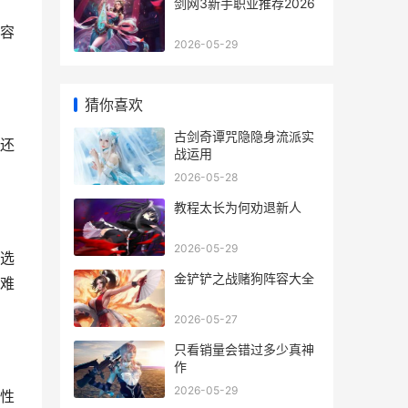
剑网3新手职业推荐2026
容
2026-05-29
猜你喜欢
古剑奇谭咒隐隐身流派实
还
战运用
2026-05-28
教程太长为何劝退新人
2026-05-29
选
金铲铲之战赌狗阵容大全
难
2026-05-27
只看销量会错过多少真神
作
2026-05-29
性