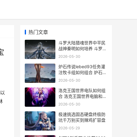
热门文章
斗罗大陆猎魂世界中平民
战神秦明如何培养 斗罗大
宝
陆猎魂世界星斗大森林宝
2026-05-30
箱位置
炉石传说lebed93任务灌
注牧卡组如何组合 炉石传
说官网
2026-05-30
洛克王国世界电队如何组
以
合 洛克王国世界电脑和手
林
机能联机吗
2026-05-30
极速挑选固态硬盘终极防
坑千万别买到辣鸡扩容盘
2026-05-29