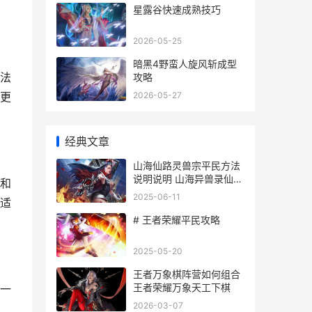
星露谷快速成熟技巧
2026-05-25
暗黑4野蛮人旋风斩成型
法
攻略
2026-05-27
更
经典文章
山海仙路灵兽宗平民方法
说明说明 山海异兽录仙魔
和
神殿
2025-06-11
适
# 王者荣耀平民攻略
2025-05-20
王者万象棋阵营如何组合
王者荣耀万象天工下棋
一
2026-03-07