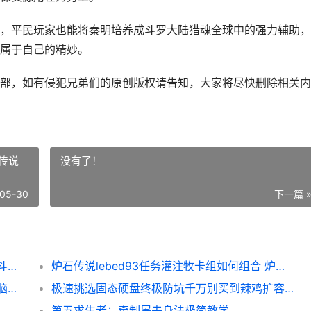
，平民玩家也能将秦明培养成斗罗大陆猎魂全球中的强力辅助，
属于自己的精妙。
部，如有侵犯兄弟们的原创版权请告知，大家将尽快删除相关内
石传说
没有了！
05-30
下一篇 
斗罗大陆猎魂世界中平民战神秦明如何培养 斗罗大陆猎魂世界星斗大森林宝箱位置
炉石传说lebed93任务灌注牧卡组如何组合 炉石传说官网
洛克王国世界电队如何组合 洛克王国世界电脑和手机能联机吗
极速挑选固态硬盘终极防坑千万别买到辣鸡扩容盘
第五求生者：牵制屠夫身法极简教学