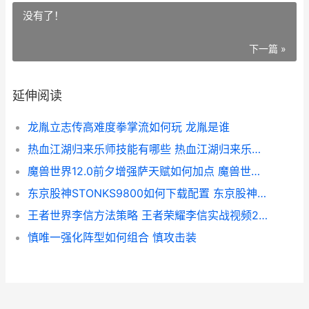
没有了！
下一篇 »
延伸阅读
龙胤立志传高难度拳掌流如何玩 龙胤是谁
热血江湖归来乐师技能有哪些 热血江湖归来乐师气功加点攻略
魔兽世界12.0前夕增强萨天赋如何加点 魔兽世界12.0前夕幻化降价
东京股神STONKS9800如何下载配置 东京股神stonks9800配置
王者世界李信方法策略 王者荣耀李信实战视频2020
慎唯一强化阵型如何组合 慎攻击装