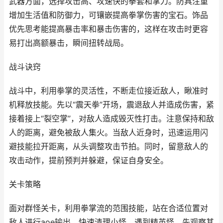
武器方面，选择攻击高、攻速快的拳套和掌刀。防具注重
增加生活值和防御力，可镶嵌提高拳掌伤害的宝石。饰品
优先思考能提高暴击率和暴击伤害的，这样在攻击时更容
易打出高额暴击，瞬间扭转战局。
战斗诀窍
战斗中，利用拳掌的灵活性，不断走位接近敌人，瞅准时
机释放技能。先以“震天拳”开场，震退敌人并造成伤害，紧
接着接上“裂空掌”，对敌人造成毁灭性打击。注意保持和敌
人的距离，避免被敌人集火。当敌人近身时，迅速运用闪
避技能拉开距离，从头调整攻击节拍。同时，留意敌人的
攻击动作，提前预判并躲避，保证自身安全。
关卡策略
面对群怪关卡，利用拳掌流的范围技能，站在合适位置对
敌人进行aoe输出，快速清理小怪。遇到精英怪，先观察其