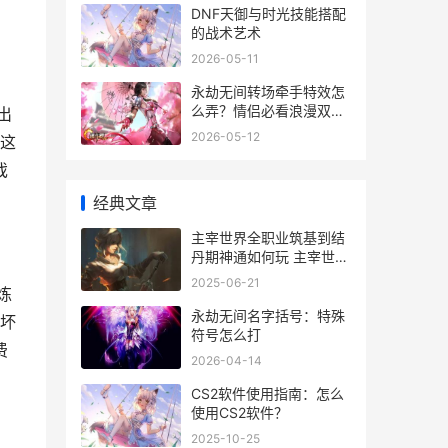
DNF天御与时光技能搭配
的战术艺术
2026-05-11
永劫无间转场牵手特效怎
么弄？情侣必看浪漫双排
出
指南
2026-05-12
这
戏
经典文章
主宰世界全职业筑基到结
丹期神通如何玩 主宰世界
手游攻略
2025-06-21
炼
永劫无间名字括号：特殊
坏
符号怎么打
费
2026-04-14
CS2软件使用指南：怎么
使用CS2软件？
2025-10-25