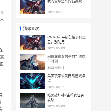
我的全球怎么挖石英块
长
2026-05-15
人
猜你喜欢
CNMD和平精英梗是何意
思，别乱用
2026-05-09
在
问道冻结双倍是何？收益
毫
与时刻
赋
2026-05-13
美国玩家最爱网络游戏盘
点
2026-05-15
令
暗黑破坏神2吉得宾任务
攻略
富
2026-05-09
有