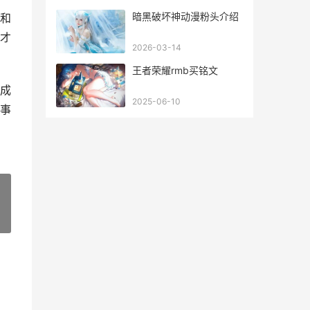
暗黑破坏神动漫粉头介绍
和
才
2026-03-14
王者荣耀rmb买铭文
成
2025-06-10
事
»