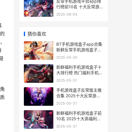
反常手机游戏平台app排
行榜前10名 十大反常游戏
盒子app合集 游戏fan手
2025-06-05
机客户端
福
的
猜你喜欢
 ，
BT手机游戏盒子app合集
新鲜反常手机游戏盒子
游
app十大排行榜 bt 手 游
2025-05-30
是
盒 子
新鲜福利手机游戏盒子十
大排行榜 热门福利手机游
戏盒子app主推 福利手游
2025-05-31
游戏平台
角
手机游戏盒子反常版主推
合集 2025十大反常游戏
质
软件app概括 反正玩游戏
2025-05-31
盒子
新鲜福利手机游戏盒子前
10名 2025十大高福利手
机游戏平台合集 新鲜福利
2025-05-31
手机游戏推荐