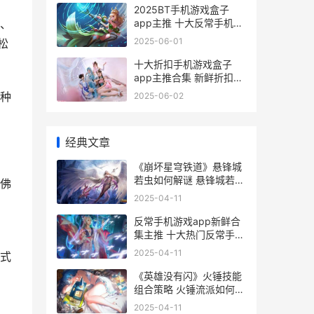
2025BT手机游戏盒子
app主推 十大反常手机游
、
戏盒子app概括 bt手机游
2025-06-01
松
戏盒子哪个好
十大折扣手机游戏盒子
app主推合集 新鲜折扣手
机游戏盒子app主推 折扣
种
2025-06-02
手机游戏
经典文章
《崩坏星穹铁道》悬锋城
若虫如何解谜 悬锋城若虫
佛
解谜策略 崩坏星穹铁道
2025-04-11
wiki
反常手机游戏app新鲜合
集主推 十大热门反常手机
游戏app排行榜 手机反派
2025-04-11
式
游戏
《英雄没有闪》火锤技能
组合策略 火锤流派如何玩
英雄没有闪最强流派
2025-04-11