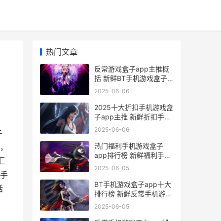
热门文章
反常游戏盒子app主推概
括 新鲜BT手机游戏盒子
app锦集 反正游戏
2025-06-06
2025十大折扣手机游戏盒
子app主推 新鲜折扣手机
游戏盒子app概括 最全的
2025-06-06
子
折扣手游app
热门福利手机游戏盒子
，
app排行榜 新鲜福利手机
汇
游戏盒子app平台锦集 福
2025-06-05
利手游app是真的吗
手
BT手机游戏盒子app十大
括
排行榜 新鲜反常手机游戏
盒子app主推概括 bt手机
2025-06-05
游戏盒子8