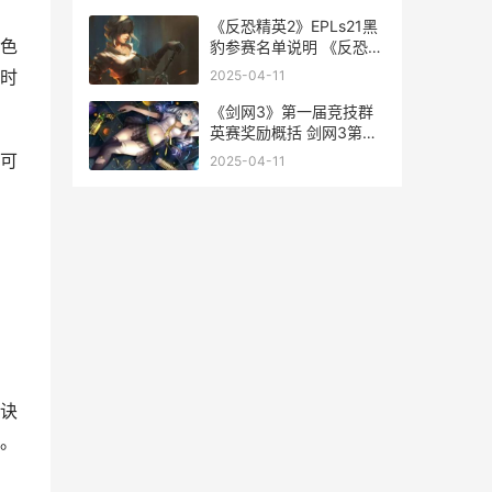
《反恐精英2》EPLs21黑
色
豹参赛名单说明 《反恐精
英2》PGL上海主要观众
时
2025-04-11
统计
《剑网3》第一届竞技群
英赛奖励概括 剑网3第一
届竞技群英赛
可
2025-04-11
诀
。