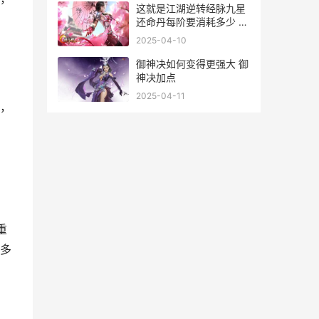
这就是江湖逆转经脉九星
还命丹每阶要消耗多少 这
就是江湖逆转功法
2025-04-10
御神决如何变得更强大 御
神决加点
2025-04-11
，
重
多