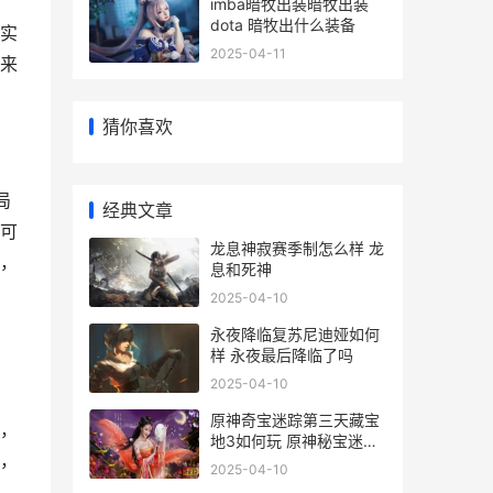
imba暗牧出装暗牧出装
dota 暗牧出什么装备
实
2025-04-11
来
猜你喜欢
局
经典文章
可
龙息神寂赛季制怎么样 龙
，
息和死神
2025-04-10
永夜降临复苏尼迪娅如何
样 永夜最后降临了吗
2025-04-10
原神奇宝迷踪第三天藏宝
，
地3如何玩 原神秘宝迷踪
，
第一个特殊宝藏
2025-04-10
，