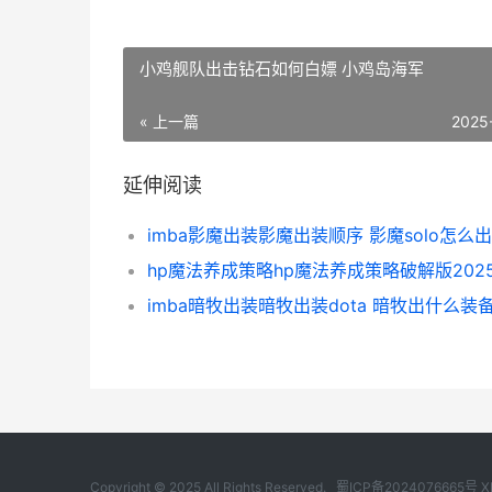
小鸡舰队出击钻石如何白嫖 小鸡岛海军
« 上一篇
2025
延伸阅读
imba影魔出装影魔出装顺序 影魔solo怎么
imba暗牧出装暗牧出装dota 暗牧出什么装
Copyright © 2025 All Rights Reserved.
蜀ICP备2024076665号
X